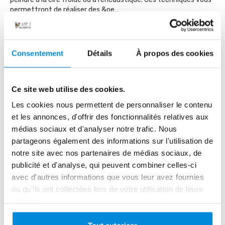
permettront de réaliser des &oe...
Lire la suite
Consentement
Détails
À propos des cookies
Ce site web utilise des cookies.
Les cookies nous permettent de personnaliser le contenu
et les annonces, d'offrir des fonctionnalités relatives aux
médias sociaux et d'analyser notre trafic. Nous
partageons également des informations sur l'utilisation de
notre site avec nos partenaires de médias sociaux, de
publicité et d'analyse, qui peuvent combiner celles-ci
avec d'autres informations que vous leur avez fournies
Le noir en peinture : conseils pour maîtriser
ou qu'ils ont collectées lors de votre utilisation de leurs
cette teinte incontournable
services.
Le noir est-il une couleur ? Techniquement, non. C’est plus
exactement la combinaison de toutes les couleurs. Pourtant,