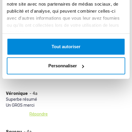
notre site avec nos partenaires de médias sociaux, de
publicité et d'analyse, qui peuvent combiner celles-ci
Me prévenir des réponses à ce commentaire
avec d'autres informations que vous leur avez fournies
ou qu'ils ont collectées lors de votre utilisation de leurs
services.
Valider
Tout autoriser
Cathy
- 3a
Pour l'anniversaire de mon mari j'aimerais lui offrir des cours de
Personnaliser
pouring. Nous lui avons offert le matériel
Répondre
Véronique
- 4a
Superbe résumé
Un GROS merci
Répondre
Sousou
- 4a