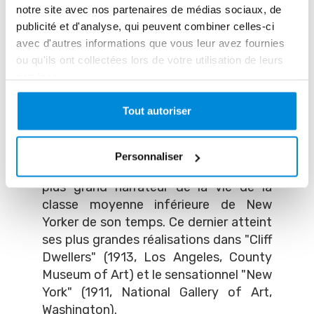
notre site avec nos partenaires de médias sociaux, de
emblématiques telles que "Snow in
publicité et d'analyse, qui peuvent combiner celles-ci
New York" (1902, National Gallery of
avec d'autres informations que vous leur avez fournies
Art, Washington), et qui a été suivi par
ou qu'ils ont collectées lors de votre utilisation de leurs
des artistes importants comme
services.
Everett Shinn et John French Sloan.
Mais, les deux artistes les plus
Tout autoriser
importants de cette génération sont
George Bellows et Edward Hopper.
Bellows, un peintre talentueux avec une
Personnaliser
conscience sociale très active, est le
plus grand narrateur de la vie de la
classe moyenne inférieure de New
Yorker de son temps. Ce dernier atteint
ses plus grandes réalisations dans "Cliff
Dwellers" (1913, Los Angeles, County
Museum of Art) et le sensationnel "New
York" (1911, National Gallery of Art,
Washington).