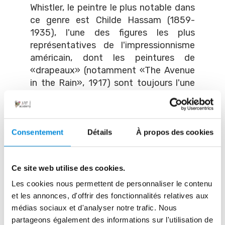
Whistler, le peintre le plus notable dans
ce genre est Childe Hassam (1859-
1935), l'une des figures les plus
représentatives de l'impressionnisme
américain, dont les peintures de
«drapeaux» (notamment «The Avenue
in the Rain», 1917) sont toujours l'une
des images les plus facilement
identifiables de la peinture américaine.
Un sommet dans l'histoire de la
peinture de paysage urbain est atteint
Consentement
Détails
À propos des cookies
avec l'apparition de "Ashcan School". Il
s'agit d'un groupe de peintres réalistes
Ce site web utilise des cookies.
américains axés sur la représentation
de la vie quotidienne au début du 19e
Les cookies nous permettent de personnaliser le contenu
siècle à New York. Le premier leader de
et les annonces, d'offrir des fonctionnalités relatives aux
cette génération d'artistes était Robert
médias sociaux et d'analyser notre trafic. Nous
partageons également des informations sur l'utilisation de
Henri, créateur d'œuvres