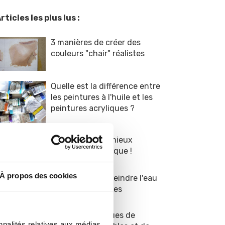
rticles les plus lus :
3 manières de créer des
couleurs "chair" réalistes
Quelle est la différence entre
les peintures à l'huile et les
peintures acryliques ?
9 conseils pour mieux
peindre en acrylique !
À propos des cookies
8 astuces pour peindre l'eau
dans vos paysages
TOP 5 des marques de
nnalités relatives aux médias