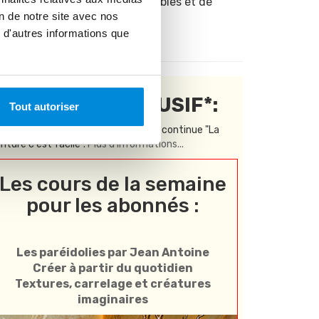
peinture accessibles et de
on de notre site avec nos
bonne qualité !
 d'autres informations que
CONTENU EXCLUSIF*:
Tout autoriser
Réservé aux abonnés à la formation continue "La
inture c'est facile".
Plus d'informations...
Les cours de la semaine
pour les abonnés :
Les paréidolies par Jean Antoine
Créer à partir du quotidien
Textures, carrelage et créatures
imaginaires