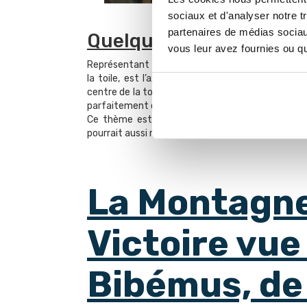
sociaux et d'analyser notre t
partenaires de médias sociaux
Quelques mots sur la to
vous leur avez fournies ou qu'
Représentant 2 joueurs de cartes qui s’opposent, 
la toile, est l’axe central de l’œuvre. La lumièr
centre de la toile, accentuant ainsi la rivalité, la 
parfaitement construite.
Ce thème est décliné en 5 tableaux, considér
pourrait aussi représenter la dualité de l’artiste av
La Montagne
Victoire vue 
Bibémus, de