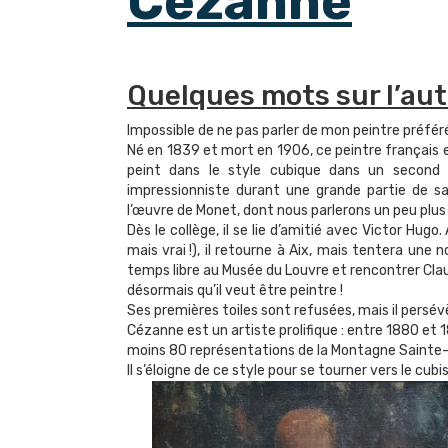
Cézanne
Quelques mots sur l’au
Impossible de ne pas parler de mon peintre préféré
Né en 1839 et mort en 1906, ce peintre français e
peint dans le style cubique dans un second 
impressionniste durant une grande partie de s
l’œuvre de Monet, dont nous parlerons un peu plus
Dès le collège, il se lie d’amitié avec Victor Hug
mais vrai !), il retourne à Aix, mais tentera une
temps libre au Musée du Louvre et rencontrer Clau
désormais qu’il veut être peintre !
Ses premières toiles sont refusées, mais il persévèr
Cézanne est un artiste prolifique : entre 1880 et 1
moins 80 représentations de la Montagne Sainte-
Il s’éloigne de ce style pour se tourner vers le cub