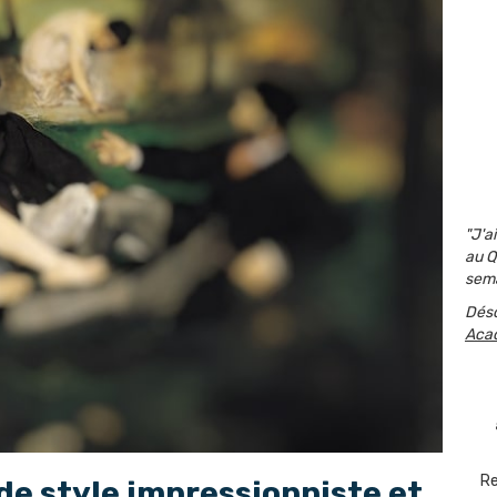
"J'a
au Q
sema
Dés
Aca
Re
 de style impressionniste et