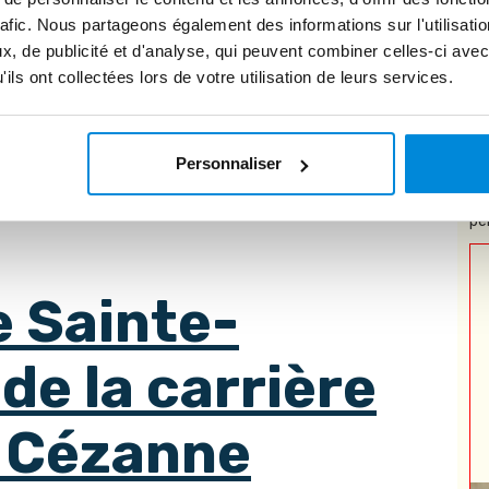
rafic. Nous partageons également des informations sur l'utilisati
, de publicité et d'analyse, qui peuvent combiner celles-ci avec
ile
ils ont collectées lors de votre utilisation de leurs services.
cette toile est puissante. La bouteille, posée au centre de
e s’y reflète et elle marque la symétrie en étant située au
dualité qui se joue. La distribution des couleurs et du noir est
Personnaliser
és comme le début du post-impressionnisme. Ce tableau
* 
ec son père, qui ne souhaitait pas qu’il soit peintre.
pe
 Sainte-
de la carrière
 Cézanne