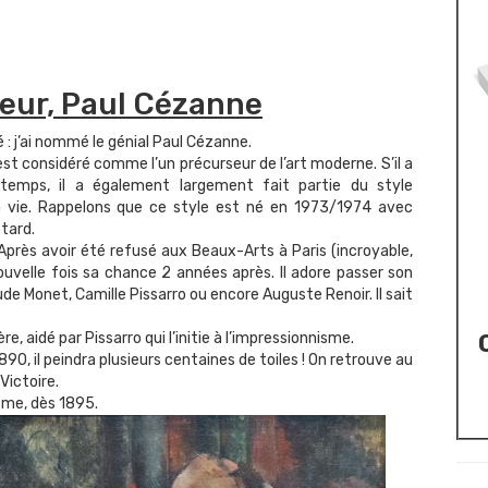
teur, Paul Cézanne
 : j’ai nommé le génial Paul Cézanne.
st considéré comme l’un précurseur de l’art moderne. S’il a
temps, il a également largement fait partie du style
a vie. Rappelons que ce style est né en 1973/1974 avec
 tard.
o. Après avoir été refusé aux Beaux-Arts à Paris (incroyable,
 nouvelle fois sa chance 2 années après. Il adore passer son
de Monet, Camille Pissarro ou encore Auguste Renoir. Il sait
e, aidé par Pissarro qui l’initie à l’impressionnisme.
890, il peindra plusieurs centaines de toiles ! On retrouve au
Victoire.
isme, dès 1895.