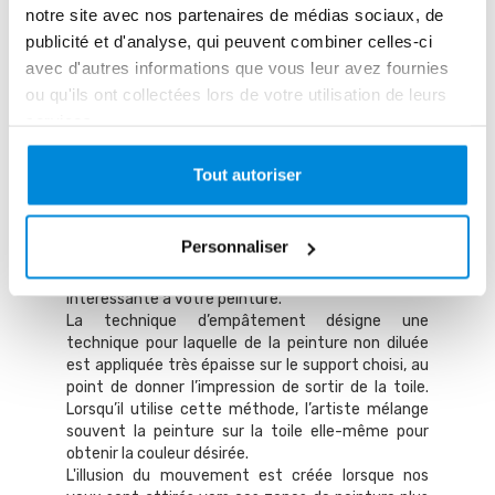
explique absolument tout !
notre site avec nos partenaires de médias sociaux, de
publicité et d'analyse, qui peuvent combiner celles-ci
Alternez les
avec d'autres informations que vous leur avez fournies
ou qu'ils ont collectées lors de votre utilisation de leurs
textures (lisses,
services.
impasto…)
Tout autoriser
En opposant une texture lisse et fine à une
texture travaillée avec la technique
Personnaliser
d’empâtement (aussi appelée « impasto » en
italien), vous pouvez apporter une profondeur
intéressante à votre peinture.
La technique d’empâtement désigne une
technique pour laquelle de la peinture non diluée
est appliquée très épaisse sur le support choisi, au
point de donner l’impression de sortir de la toile.
Lorsqu’il utilise cette méthode, l’artiste mélange
souvent la peinture sur la toile elle-même pour
obtenir la couleur désirée.
L'illusion du mouvement est créée lorsque nos