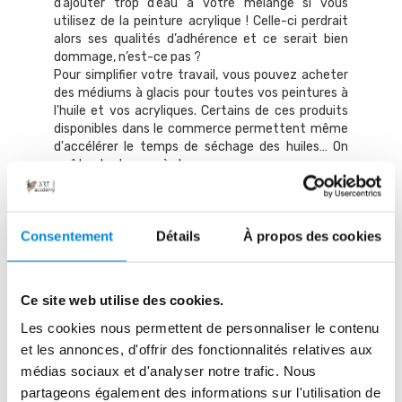
d’ajouter trop d’eau à votre mélange si vous
utilisez de la peinture acrylique ! Celle-ci perdrait
alors ses qualités d’adhérence et ce serait bien
dommage, n’est-ce pas ?
Pour simplifier votre travail, vous pouvez acheter
des médiums à glacis pour toutes vos peintures à
l'huile et vos acryliques. Certains de ces produits
disponibles dans le commerce permettent même
d'accélérer le temps de séchage des huiles… On
arrête plus le progrès !
Je vous invite à expérimenter pour savoir quelle
quantité de médium est nécessaire pour obtenir le
meilleur résultat. Vous allez très vite réaliser que si
Consentement
Détails
À propos des cookies
vous avez la main un peu trop lourde, vous
obtiendrez un effet glacé très prononcé et
excessivement brillant.
Enfin, si vous utilisez de la peinture à l’huile, une
Ce site web utilise des cookies.
"recette" assez classique consiste tout
simplement à mélanger à quantité égale de la
Les cookies nous permettent de personnaliser le contenu
térébenthine et votre peinture.
et les annonces, d'offrir des fonctionnalités relatives aux
Et voilà, le tour est joué !
médias sociaux et d'analyser notre trafic. Nous
partageons également des informations sur l'utilisation de