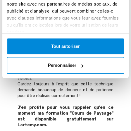
Utilisez un pinceau
notre site avec nos partenaires de médias sociaux, de
publicité et d'analyse, qui peuvent combiner celles-ci
souple
avec d'autres informations que vous leur avez fournies
ou qu'ils ont collectées lors de votre utilisation de leurs
Soyons clairs, vous pouvez réaliser un glacis avec
services.
n'importe quel pinceau.
Mais si vous êtes novice en la matière, je vous
Tout autoriser
recommande très chaudement de commencer
plutôt par utiliser un pinceau aux poils doux et
longs, et doté de bords arrondis.
Personnaliser
Ce type de pinceaux permet d’obtenir plus
facilement des glacis bien lisses et sans traces
visibles.
Gardez toujours à l’esprit que cette technique
demande beaucoup de douceur et de patience
pour être réalisée correctement !
J'en profite pour vous rappeler qu'en ce
moment ma formation "Cours de Paysage"
est disponible gratuitement sur
Lartemy.com.