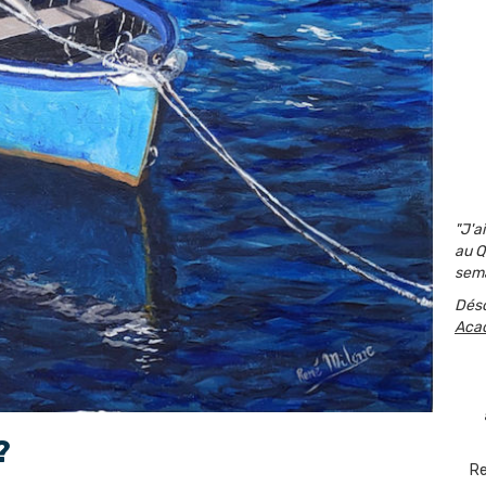
"J'a
au Q
sema
Dés
Aca
?
Re