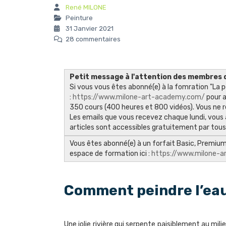
René MILONE
Peinture
31 Janvier 2021
28 commentaires
Petit message à l'attention des membres d
Si vous vous êtes abonné(e) à la fomration "La p
:
https://www.milone-art-academy.com/
pour a
350 cours (400 heures et 800 vidéos). Vous ne 
Les emails que vous recevez chaque lundi, vous 
articles sont accessibles gratuitement par tou
Vous êtes abonné(e) à un forfait Basic, Premium 
espace de formation ici :
https://www.milone-
Comment peindre l’eau
Une jolie rivière qui serpente paisiblement au mil