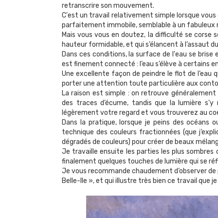
retranscrire son mouvement.
C'est un travail relativement simple lorsque vou
parfaitement immobile, semblable à un fabuleux m
Mais vous vous en doutez, la difficulté se corse 
hauteur formidable, et qui s’élancent à l’assaut 
Dans ces conditions, la surface de l'eau se bris
est finement connecté : l’eau s’élève à certains en
Une excellente façon de peindre le flot de l’eau
porter une attention toute particulière aux cont
La raison est simple : on retrouve généralemen
des traces d’écume, tandis que la lumière s’y r
légèrement votre regard et vous trouverez au co
Dans la pratique, lorsque je peins des océans 
technique des couleurs fractionnées (que j’expl
dégradés de couleurs
) pour créer de beaux mélan
Je travaille ensuite les parties les plus sombre
finalement quelques touches de lumière qui se r
Je vous recommande chaudement d’observer de pr
Belle-Ile », et qui illustre très bien ce travail que 