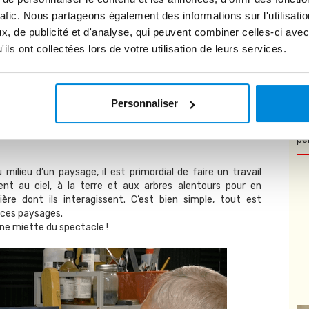
rafic. Nous partageons également des informations sur l'utilisati
, de publicité et d'analyse, qui peuvent combiner celles-ci avec
ste est de l’observer attentivement, afin d’en comprendre
mprenez un sujet et plus il vous sera facile de le peindre
ils ont collectées lors de votre utilisation de leurs services.
ent autant de temps à étudier l'anatomie humaine ? Après
 de regarder en détail la personne qui se trouve face à eux,
Personnaliser
c’est tout !
s observations et passeraient à côté de plusieurs détails
* 
nnent pourquoi le corps est tel qu’il est, comment il se
pe
ilieu d’un paysage, il est primordial de faire un travail
ment au ciel, à la terre et aux arbres alentours pour en
re dont ils interagissent. C’est bien simple, tout est
e ces paysages.
ne miette du spectacle !