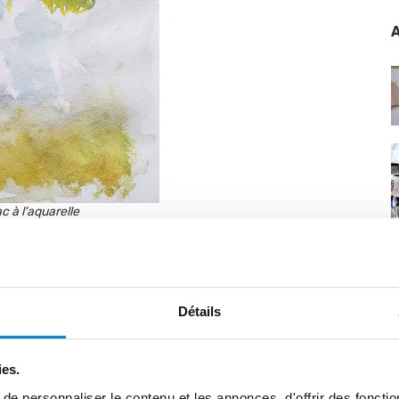
A
c à l'aquarelle
au et
Détails
 comment elle
ies.
e personnaliser le contenu et les annonces, d'offrir des fonctio