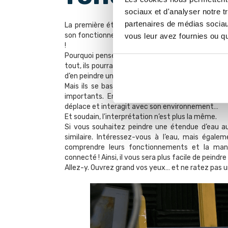
sociaux et d'analyser notre t
partenaires de médias sociaux
La première étape pour reproduire une eau réali
son fonctionnement. Comme toujours, plus vous co
vous leur avez fournies ou qu'
!
Pourquoi pensez-vous que les portraitistes pass
tout, ils pourraient très simplement se contenter
d’en peindre une copie plus ou moins fidèle et puis 
Mais ils se baseraient alors uniquement sur leur
importants. En étudiant l’anatomie, ils compre
déplace et interagit avec son environnement…
Et soudain, l’interprétation n’est plus la même.
Si vous souhaitez peindre une étendue d’eau au m
similaire. Intéressez-vous à l’eau, mais égale
comprendre leurs fonctionnements et la maniè
connecté ! Ainsi, il vous sera plus facile de peindr
Allez-y. Ouvrez grand vos yeux… et ne ratez pas u