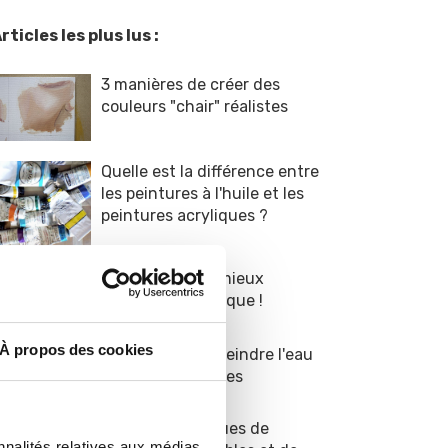
rticles les plus lus :
3 manières de créer des
couleurs "chair" réalistes
Quelle est la différence entre
les peintures à l'huile et les
peintures acryliques ?
9 conseils pour mieux
peindre en acrylique !
À propos des cookies
8 astuces pour peindre l'eau
dans vos paysages
TOP 5 des marques de
nnalités relatives aux médias