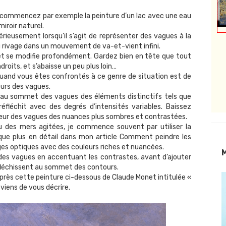
s commencez par exemple la peinture d’un lac avec une eau
iroir naturel.
sérieusement lorsqu’il s’agit de représenter des vagues à la
du rivage dans un mouvement de va-et-vient infini.
e et se modifie profondément. Gardez bien en tête que tout
droits, et s’abaisse un peu plus loin…
 quand vous êtes confrontés à ce genre de situation est de
ours des vagues.
t au sommet des vagues des éléments distinctifs tels que
éfléchit avec des degrés d’intensités variables. Baissez
eur des vagues des nuances plus sombres et contrastées.
ou des mers agitées, je commence souvent par utiliser la
ique plus en détail dans mon article
Comment peindre les
ges optiques avec des couleurs riches et nuancées.
M
s des vagues en accentuant les contrastes, avant d’ajouter
éfléchissent au sommet des contours.
ès cette peinture ci-dessous de Claude Monet intitulée «
je viens de vous décrire.