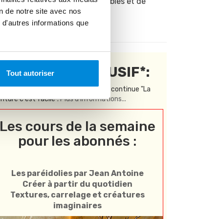
peinture accessibles et de
on de notre site avec nos
bonne qualité !
 d'autres informations que
CONTENU EXCLUSIF*:
Tout autoriser
Réservé aux abonnés à la formation continue "La
inture c'est facile".
Plus d'informations...
Les cours de la semaine
pour les abonnés :
Les paréidolies par Jean Antoine
Créer à partir du quotidien
Textures, carrelage et créatures
imaginaires