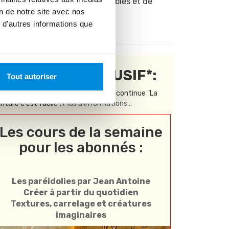
peinture accessibles et de
on de notre site avec nos
bonne qualité !
 d'autres informations que
CONTENU EXCLUSIF*:
Tout autoriser
Réservé aux abonnés à la formation continue "La
inture c'est facile".
Plus d'informations...
Les cours de la semaine
pour les abonnés :
Les paréidolies par Jean Antoine
Créer à partir du quotidien
Textures, carrelage et créatures
imaginaires