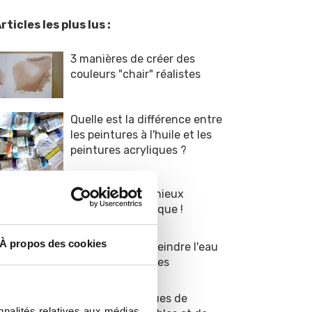
rticles les plus lus :
3 manières de créer des
couleurs "chair" réalistes
Quelle est la différence entre
les peintures à l'huile et les
peintures acryliques ?
9 conseils pour mieux
peindre en acrylique !
À propos des cookies
8 astuces pour peindre l'eau
dans vos paysages
TOP 5 des marques de
nnalités relatives aux médias