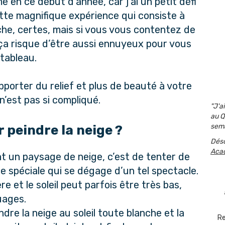
 en ce début d’année, car j’ai un petit défi
ette magnifique expérience qui consiste à
che, certes, mais si vous vous contentez de
ça risque d’être aussi ennuyeux pour vous
tableau.
porter du relief et plus de beauté à votre
 n’est pas si compliqué.
"J'a
au Q
sema
peindre la neige ?
Dés
Aca
int un paysage de neige, c’est de tenter de
ce spéciale qui se dégage d’un tel spectacle.
ière et le soleil peut parfois être très bas,
uages.
ndre la neige au soleil toute blanche et la
Re