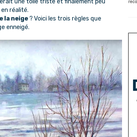
erait une toile triste et finalement peu
reco
en réalité.
e la neige
? Voici les trois règles que
ge enneigé.