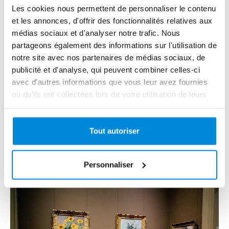
Les cookies nous permettent de personnaliser le contenu
et les annonces, d'offrir des fonctionnalités relatives aux
médias sociaux et d'analyser notre trafic. Nous
partageons également des informations sur l'utilisation de
notre site avec nos partenaires de médias sociaux, de
publicité et d'analyse, qui peuvent combiner celles-ci
avec d'autres informations que vous leur avez fournies
ou qu'ils ont collectées lors de votre utilisation de leurs
services.
Doit-on vernir une peinture à l'huile ?
Faut-il vernir nos peintures à l'huile et si oui, comment ?
Tout autoriser
Découvrez tout en détail ici.....
Lire la suite
Personnaliser