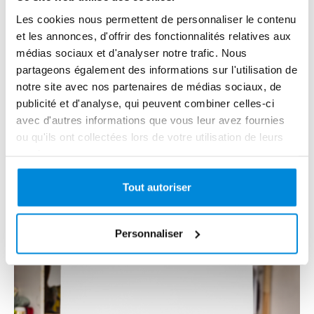
Les cookies nous permettent de personnaliser le contenu
et les annonces, d'offrir des fonctionnalités relatives aux
médias sociaux et d'analyser notre trafic. Nous
partageons également des informations sur l'utilisation de
notre site avec nos partenaires de médias sociaux, de
publicité et d'analyse, qui peuvent combiner celles-ci
avec d'autres informations que vous leur avez fournies
ou qu'ils ont collectées lors de votre utilisation de leurs
Comment utiliser le gesso sur une toile ?
services.
Découvrez dans cet article comment utiliser le gesso sur une
toile. Je vous livre ici sa définition, ses intérêts ainsi que les
Tout autoriser
différentes façons de l’a...
Lire la suite
Personnaliser