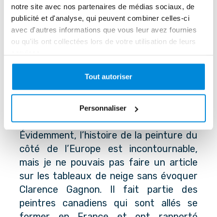
notre site avec nos partenaires de médias sociaux, de
Regardez la différence de teinte qu’il y a
publicité et d'analyse, qui peuvent combiner celles-ci
entre la neige au soleil au premier plan
avec d'autres informations que vous leur avez fournies
et la neige au loin sur le versant à
ou qu'ils ont collectées lors de votre utilisation de leurs
l’ombre de la colline.
services.
Tout autoriser
Clarence Gagnon
Personnaliser
Évidemment, l’histoire de la peinture du
côté de l’Europe est incontournable,
mais je ne pouvais pas faire un article
sur les tableaux de neige sans évoquer
Clarence Gagnon. Il fait partie des
peintres canadiens qui sont allés se
former en France et ont rapporté