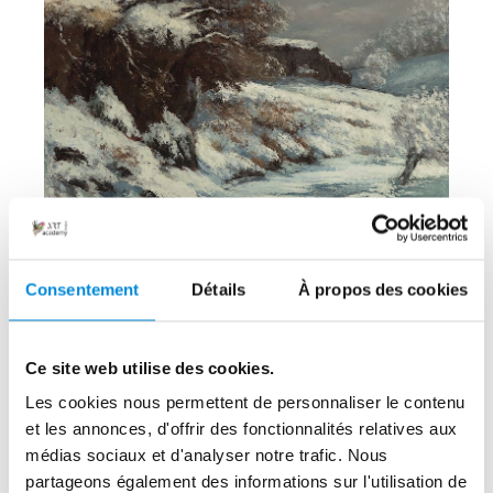
Effet de neige, Gustave Courbet, 1866, huile sur toile
Consentement
Détails
À propos des cookies
Gris bleus, bruns, blancs teintés,
Ce site web utilise des cookies.
quelques touches de jaune, la neige est
Les cookies nous permettent de personnaliser le contenu
très texturée et la pierre sombre
et les annonces, d'offrir des fonctionnalités relatives aux
médias sociaux et d'analyser notre trafic. Nous
contraste avec l’éclat du manteau
partageons également des informations sur l'utilisation de
neigeux.