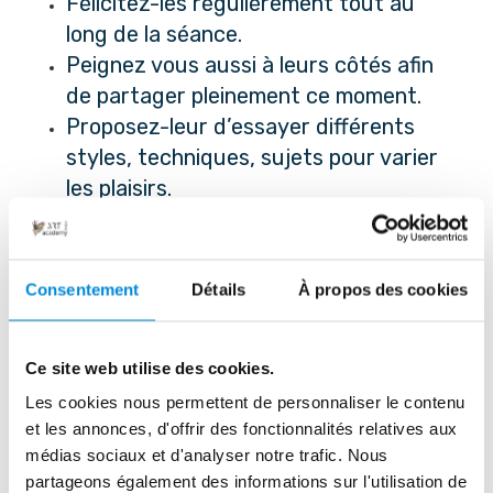
Félicitez-les régulièrement tout au 
long de la séance.
Peignez vous aussi à leurs côtés afin 
de partager pleinement ce moment.
Proposez-leur d’essayer différents 
styles, techniques, sujets pour varier 
les plaisirs.
Laissez-les déborder, s’en mettre 
plein les doigts, car les enfants ont 
besoin de toucher et d’expérimenter.
Consentement
Détails
À propos des cookies
Prenez quelques photos pour 
immortaliser cette journée.
Ce site web utilise des cookies.
Organisez une petite exposition à la 
fin de la séance pour mettre en valeur 
Les cookies nous permettent de personnaliser le contenu
et les annonces, d'offrir des fonctionnalités relatives aux
leurs œuvres.
médias sociaux et d'analyser notre trafic. Nous
partageons également des informations sur l'utilisation de