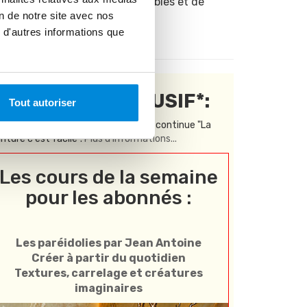
peinture accessibles et de
on de notre site avec nos
bonne qualité !
 d'autres informations que
CONTENU EXCLUSIF*:
Tout autoriser
Réservé aux abonnés à la formation continue "La
inture c'est facile".
Plus d'informations...
Les cours de la semaine
pour les abonnés :
Les paréidolies par Jean Antoine
Créer à partir du quotidien
Textures, carrelage et créatures
imaginaires