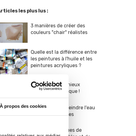
rticles les plus lus :
3 manières de créer des
couleurs "chair" réalistes
Quelle est la différence entre
les peintures à l'huile et les
peintures acryliques ?
9 conseils pour mieux
peindre en acrylique !
À propos des cookies
8 astuces pour peindre l'eau
dans vos paysages
TOP 5 des marques de
nnalités relatives aux médias