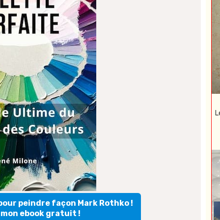
L
 pour peindre façon Mark Rothko !
mon ebook gratuit !