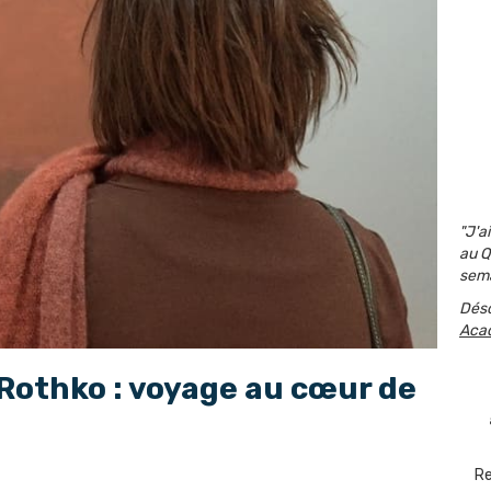
"J'a
au Q
sema
Dés
Aca
 Rothko : voyage au cœur de
Re