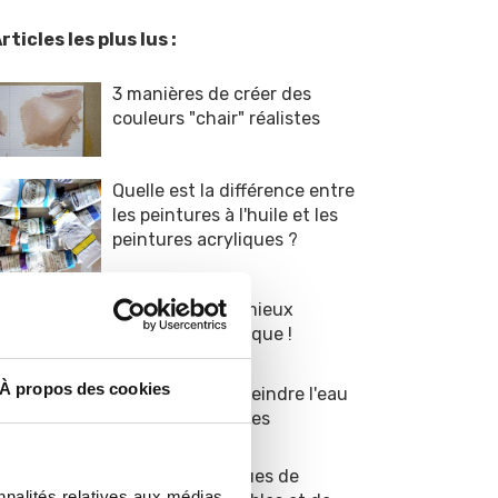
rticles les plus lus :
3 manières de créer des
couleurs "chair" réalistes
Quelle est la différence entre
les peintures à l'huile et les
peintures acryliques ?
9 conseils pour mieux
peindre en acrylique !
À propos des cookies
8 astuces pour peindre l'eau
dans vos paysages
TOP 5 des marques de
nnalités relatives aux médias