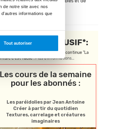
peinture accessibles et de
on de notre site avec nos
bonne qualité !
 d'autres informations que
CONTENU EXCLUSIF*:
Tout autoriser
Réservé aux abonnés à la formation continue "La
inture c'est facile".
Plus d'informations...
Les cours de la semaine
pour les abonnés :
Les paréidolies par Jean Antoine
Créer à partir du quotidien
Textures, carrelage et créatures
imaginaires