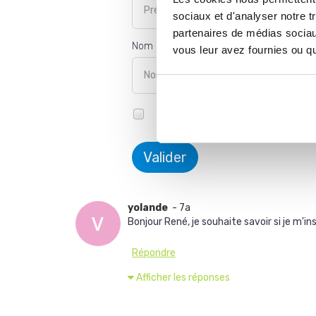
sociaux et d'analyser notre t
partenaires de médias sociaux
Nom
vous leur avez fournies ou qu'
Me prévenir des réponses à ce c
Valider
yolande
- 7a
Bonjour René, je souhaite savoir si je m'in
Répondre
Afficher les réponses