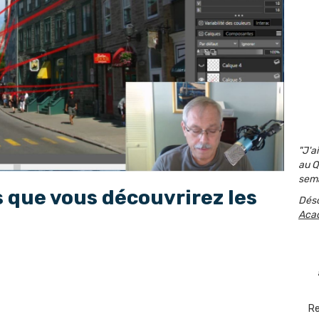
"J'a
au Q
sema
s que vous découvrirez les
Dés
Aca
Re