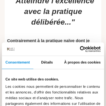
"Atteindre l'excellence
avec la pratique
délibérée..."
Contrairement à la pratique naïve dont je
vous parlais plus haut,
la pratique délibérée
vous permet de
travailler chaque compétence
Consentement
Détails
À propos des cookies
séparément
.
Jusqu'à ce que vous les maîtrisiez parfaitement.
Ce site web utilise des cookies.
Les cookies nous permettent de personnaliser le contenu
"Si vous voulez progresser toute
et les annonces, d'offrir des fonctionnalités relatives aux
votre vie d'artiste, vous devez
médias sociaux et d'analyser notre trafic. Nous
partageons également des informations sur l'utilisation de