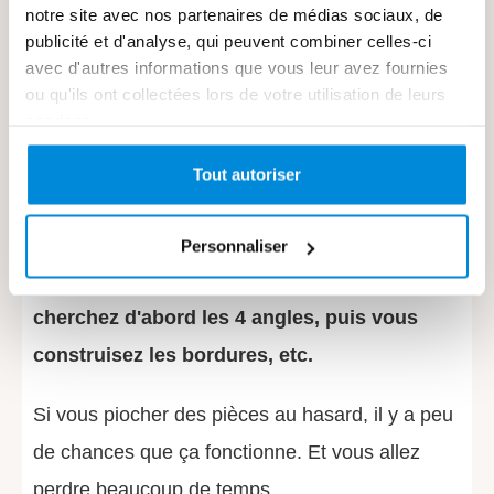
structurer votre apprentissage
notre site avec nos partenaires de médias sociaux, de
intelligemment."
publicité et d'analyse, qui peuvent combiner celles-ci
avec d'autres informations que vous leur avez fournies
ou qu'ils ont collectées lors de votre utilisation de leurs
En travaillant une seule compétence la fois
:
services.
Vos mélanges de couleurs, vos perspectives,
Tout autoriser
comment dessiner un arbre, les vagues, les
textures, les silhouettes, etc.
Personnaliser
Comme si vous réalisiez un puzzle. Vous
cherchez d'abord les 4 angles, puis vous
construisez les bordures, etc.
Si vous piocher des pièces au hasard, il y a peu
de chances que ça fonctionne. Et vous allez
perdre beaucoup de temps.