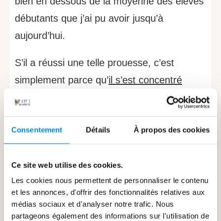
bien en dessous de la moyenne des élèves
débutants que j’ai pu avoir jusqu’à
aujourd’hui.
S’il a réussi une telle prouesse, c’est
simplement parce qu’
il s’est concentré
uniquement sur les techniques de peinture
animalière
. En mettant de côté tout le
Consentement
Détails
À propos des cookies
reste. Il a laissé de côté tout ce qui ne lui
était pas utile. Et s’est concentré
Ce site web utilise des cookies.
uniquement sur les bonnes techniques.
Les cookies nous permettent de personnaliser le contenu
et les annonces, d'offrir des fonctionnalités relatives aux
Ces techniques lui ont permis de peindre
médias sociaux et d'analyser notre trafic. Nous
sa chienne. Mais il aurait très bien pu
partageons également des informations sur l'utilisation de