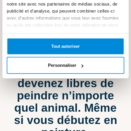
peindre un chat, un oiseau, un singe, un
notre site avec nos partenaires de médias sociaux, de
publicité et d'analyse, qui peuvent combiner celles-ci
lion ou que sais-je encore.
avec d'autres informations que vous leur avez fournies
ou qu'ils ont collectées lors de votre utilisation de leurs
services.
Une fois que vous
Tout autoriser
maîtrisez ces
Personnaliser
techniques, vous
devenez libres de
peindre n’importe
quel animal. Même
si vous débutez en