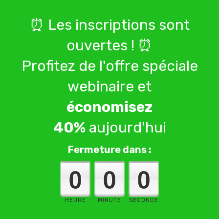
⏰ Les inscriptions sont
ouvertes ! ⏰
Profitez de l'offre spéciale
webinaire et
économisez
40%
aujourd'hui
Fermeture dans :
0
0
0
HEURE
MINUTE
SECONDE