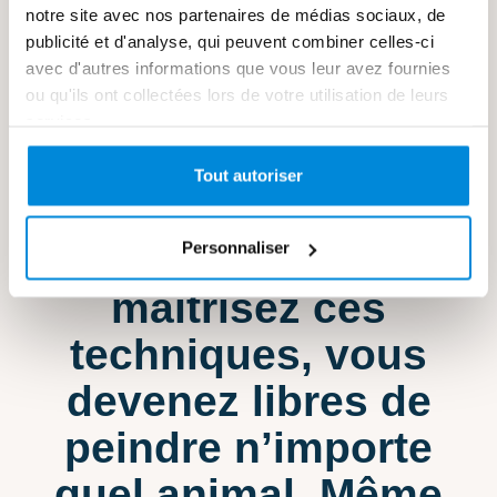
notre site avec nos partenaires de médias sociaux, de
publicité et d'analyse, qui peuvent combiner celles-ci
Ces techniques lui ont permis de peindre
avec d'autres informations que vous leur avez fournies
sa chienne. Mais il aurait très bien pu
ou qu'ils ont collectées lors de votre utilisation de leurs
peindre un chat, un oiseau, un singe, un
services.
lion ou que sais-je encore.
Tout autoriser
Une fois que vous
Personnaliser
maîtrisez ces
techniques, vous
devenez libres de
peindre n’importe
quel animal. Même