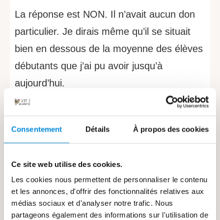
La réponse est NON. Il n’avait aucun don
particulier. Je dirais même qu’il se situait
bien en dessous de la moyenne des élèves
débutants que j’ai pu avoir jusqu’à
aujourd’hui.
S’il a réussi une telle prouesse, c’est
simplement parce qu’
il s’est concentré
Consentement
Détails
À propos des cookies
uniquement sur les techniques de peinture
animalière
. En mettant de côté tout le
Ce site web utilise des cookies.
reste. Il a laissé de côté tout ce qui ne lui
Les cookies nous permettent de personnaliser le contenu
et les annonces, d'offrir des fonctionnalités relatives aux
était pas utile. Et s’est concentré
médias sociaux et d'analyser notre trafic. Nous
uniquement sur les bonnes techniques.
partageons également des informations sur l'utilisation de