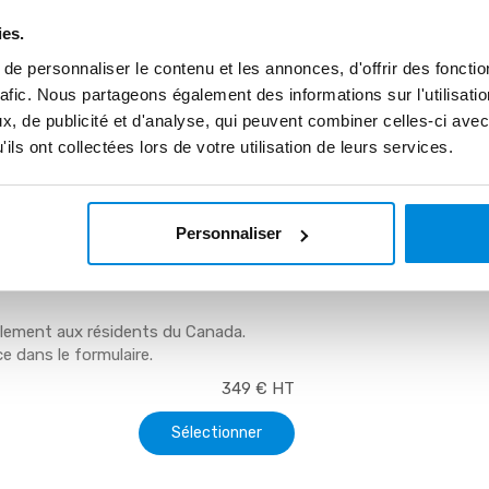
En indiquant votre
ies.
ure à lhuile et à l'acrylique -
offres commerciales de 
e personnaliser le contenu et les annonces, d'offrir des fonctio
moment en nous adressant
 vidéo.
rafic. Nous partageons également des informations sur l'utilisati
, de publicité et d'analyse, qui peuvent combiner celles-ci avec
ils ont collectées lors de votre utilisation de leurs services.
Val
Personnaliser
lement aux résidents du Canada.
e dans le formulaire.
349 € HT
Sélectionner