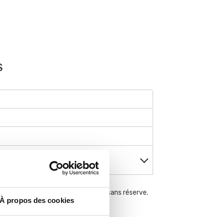
S
 de Vente
ons générales de vente et j'y adhère sans réserve.
À propos des cookies