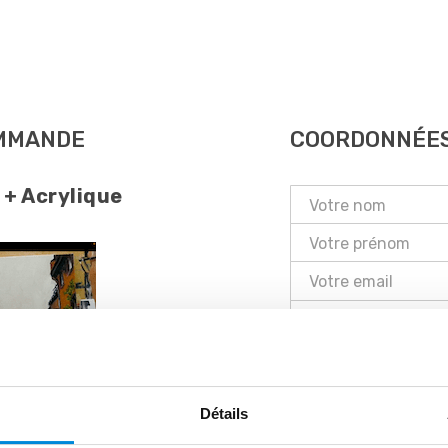
OMMANDE
COORDONNÉE
 + Acrylique
France
Conditions Générales
J'ai lu les conditi
Détails