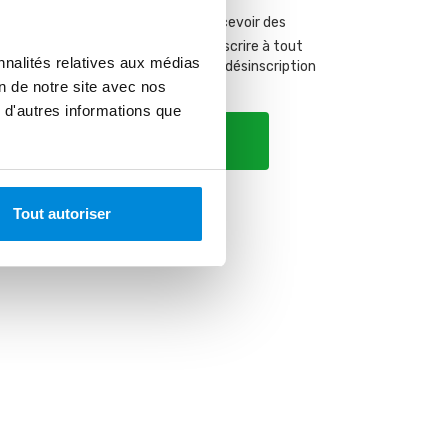
 adresse mail, vous acceptez de recevoir des
notre part. Vous pouvez vous désinscrire à tout
nnalités relatives aux médias
 un mail et à travers les liens de désinscription
on de notre site avec nos
 d'autres informations que
ider la commande
Tout autoriser