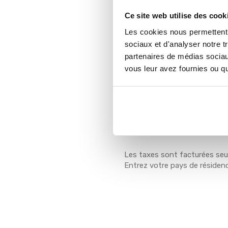
Ce site web utilise des cook
Ensemble de cours de peint
accès au niveau avancé
Les cookies nous permettent d
Plus de 80 heures de cours en
sociaux et d'analyser notre t
Accès permanent et illimité.
partenaires de médias sociaux
+ 1 Coaching Collectif
vous leur avez fournies ou qu'
349€
Voir en $CAD
Les taxes sont facturées seu
Entrez votre pays de résidenc