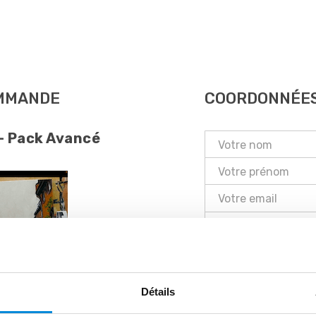
OMMANDE
COORDONNÉE
 - Pack Avancé
France
Conditions Générales
J'ai lu les conditi
Détails