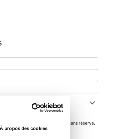
S
 de Vente
ons générales de vente et j'y adhère sans réserve.
À propos des cookies