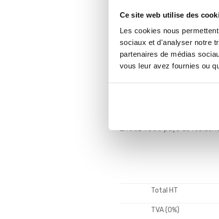
Ce site web utilise des cook
Ensemble de cours de pein
avancé
Les cookies nous permettent d
Plus de 38 heures de cours en
sociaux et d'analyser notre t
Accès permanent et illimité.
partenaires de médias sociaux
+ 1 Coaching Collectif
vous leur avez fournies ou qu'
97€ au lieu de
19
Voir en $CAD
Les taxes sont facturées seu
Entrez votre pays de résidenc
Total HT
TVA (0%)