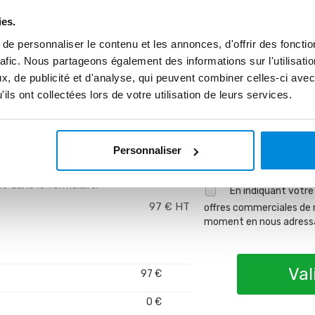
ies.
ture acrylique - accès au niveau
MOYEN DE PA
e personnaliser le contenu et les annonces, d'offrir des fonctio
 vidéo.
rafic. Nous partageons également des informations sur l'utilisati
, de publicité et d'analyse, qui peuvent combiner celles-ci avec
Règl
ils ont collectées lors de votre utilisation de leurs services.
7€
Personnaliser
lement aux résidents du Canada.
e dans le formulaire.
En indiquant votre
97 € HT
offres commerciales de 
moment en nous adressant
Val
97 €
0 €