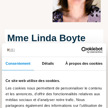
Mme Linda Boyte
🏆 25 années à enseigner
🏆 Mention d'excellence de l'école des beaux arts
Consentement
Détails
À propos des cookies
pour ses pastels
🏆 Membre signataire et 1er prix de l'association de
Ce site web utilise des cookies.
pastel du Québec
Les cookies nous permettent de personnaliser le contenu
et les annonces, d'offrir des fonctionnalités relatives aux
Avec plus de 25 ans d’enseignement de la
médias sociaux et d'analyser notre trafic. Nous
partageons également des informations sur l'utilisation de
peinture dont 10 années passées à