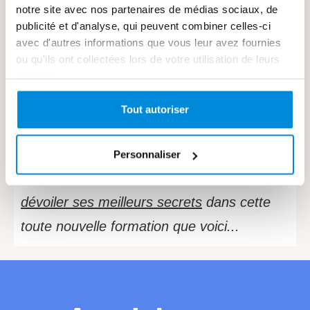
notre site avec nos partenaires de médias sociaux, de
enseigner aux côtés de René Milone, dans
publicité et d'analyse, qui peuvent combiner celles-ci
son atelier au Québec. Linda a notamment
avec d'autres informations que vous leur avez fournies
ou qu'ils ont collectées lors de votre utilisation de leurs
reçu le prix d’excellence de l’école des
services.
beaux-arts pour son travail du pastel. Entre
Tout autoriser
autres prix, tel le 1er prix de l’association
du Pastel au Québec.
Personnaliser
Linda a généreusement accepté de vous
dévoiler ses meilleurs secrets
dans cette
toute nouvelle formation que voici...