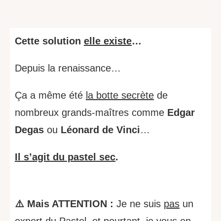
Cette solution
elle existe
…
Depuis la renaissance…
Ça a même été
la botte secrète
de
nombreux grands-maîtres comme
Edgar
Degas
ou
Léonard de Vinci
…
Il s’agit du pastel sec
.
⚠️ Mais ATTENTION :
Je ne suis
pas
un
expert du Pastel, et pourtant, je vous en