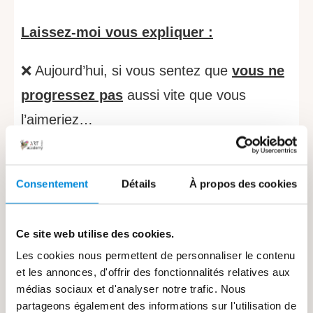
Laissez-moi vous expliquer :
❌ Aujourd’hui, si vous sentez que
vous ne
progressez pas
aussi vite que vous
l’aimeriez…
❌ Si vous avez l’impression de
prendre
moins de plaisir
qu’au départ…
Consentement
Détails
À propos des cookies
❌ Si vous avez
tendance à vous
comparer
…
Ce site web utilise des cookies.
❌ Et
ça vous frustre
…
Les cookies nous permettent de personnaliser le contenu
et les annonces, d'offrir des fonctionnalités relatives aux
C’est probablement que
vous manquez de
médias sociaux et d'analyser notre trafic. Nous
confiance en vous
. Comme ce fut mon
partageons également des informations sur l'utilisation de