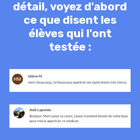
détail, voyez d'abord
ce que disent les
élèves qui l'ont
testée
: