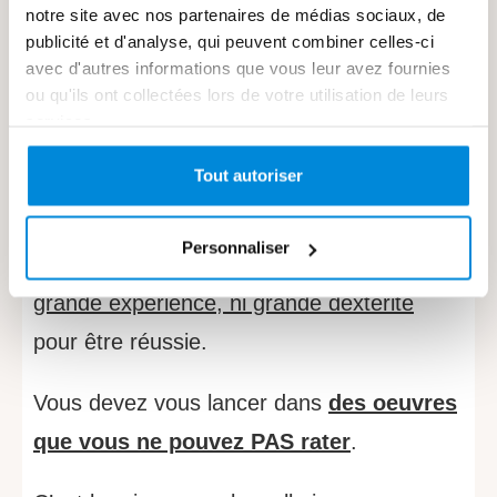
notre site avec nos partenaires de médias sociaux, de
cas à l’époque.
publicité et d'analyse, qui peuvent combiner celles-ci
avec d'autres informations que vous leur avez fournies
Et pour (re)trouver cette confiance
ou qu'ils ont collectées lors de votre utilisation de leurs
services.
rapidement,
vous devez lâcher prise
dans
votre peinture.
Tout autoriser
Pour cela
, vous allez devoir vous lancer
Personnaliser
dans
des oeuvres qui ne nécessitent ni
grande expérience, ni grande dextérité
pour être réussie.
Vous devez vous lancer dans
des oeuvres
que vous ne pouvez PAS rater
.