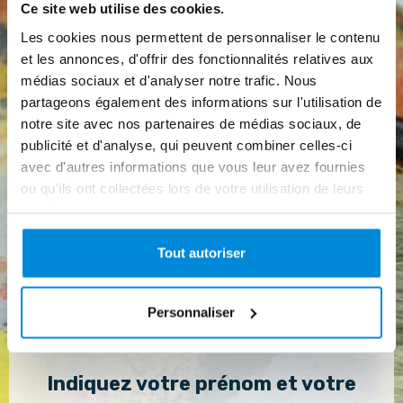
Ce site web utilise des cookies.
Les cookies nous permettent de personnaliser le contenu
et les annonces, d'offrir des fonctionnalités relatives aux
médias sociaux et d'analyser notre trafic. Nous
partageons également des informations sur l'utilisation de
notre site avec nos partenaires de médias sociaux, de
publicité et d'analyse, qui peuvent combiner celles-ci
avec d'autres informations que vous leur avez fournies
ou qu'ils ont collectées lors de votre utilisation de leurs
En indiquant votre adresse mail, vous acceptez en
services.
échange de notre cadeau que nous vous adressions des
offres personnalisées de formations. Vous pouvez vous
désinscrire à tout moment en nous adressant un mail
Tout autoriser
et à travers les liens de désinscription.
Personnaliser
Valider
Indiquez votre prénom et votre