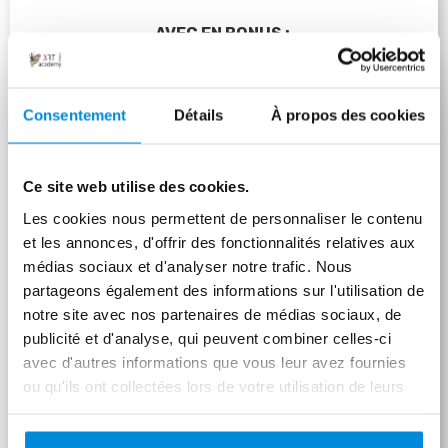
AVEC EN BONUS : 
Une série "encyclopédique" de cours dédiée à la 
réalisation de chaque couleur et ses nuances.
Consentement
Détails
À propos des cookies
Des exercices pratiques pour appliquer et 
intégrer facilement toutes les notions de la 
formation
Ce site web utilise des cookies.
Une évaluation finale pour tester votre 
progression (et revenir si vous le souhaitez aux 
Les cookies nous permettent de personnaliser le contenu
notions qui auraient besoin d'être revues).
et les annonces, d'offrir des fonctionnalités relatives aux
médias sociaux et d'analyser notre trafic. Nous
partageons également des informations sur l'utilisation de
notre site avec nos partenaires de médias sociaux, de
publicité et d'analyse, qui peuvent combiner celles-ci
avec d'autres informations que vous leur avez fournies
ou qu'ils ont collectées lors de votre utilisation de leurs
services.