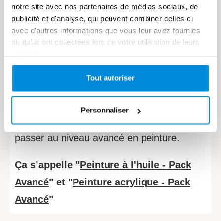
où commencer...
notre site avec nos partenaires de médias sociaux, de
publicité et d'analyse, qui peuvent combiner celles-ci
avec d'autres informations que vous leur avez fournies
PAS DE PANIQUE : je vous ai préparé
ou qu'ils ont collectées lors de votre utilisation de leurs
services.
une petite merveille.
Tout autoriser
J'ai créé 2 formations
spécialement
pour
les peintres qui veulent dépasser le stade
Personnaliser
de peintre débutant et qui souhaitent
passer au niveau avancé en peinture.
Ça s’appelle "
Peinture à l'huile - Pack
Avancé
" et "
Peinture acrylique - Pack
Avancé
"