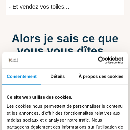
- Et vendez vos toiles...
Alors je sais ce que
vous vous dîtes...
Consentement
Détails
À propos des cookies
"Plus facile à dire qu'à faire..."
Si vous vous dîtes que ça va être
Ce site web utilise des cookies.
compliqué...
Les cookies nous permettent de personnaliser le contenu
Que ça demande trop de temps...
et les annonces, d'offrir des fonctionnalités relatives aux
médias sociaux et d'analyser notre trafic. Nous
Ou simplement, si vous ne savez pas par
partageons également des informations sur l'utilisation de