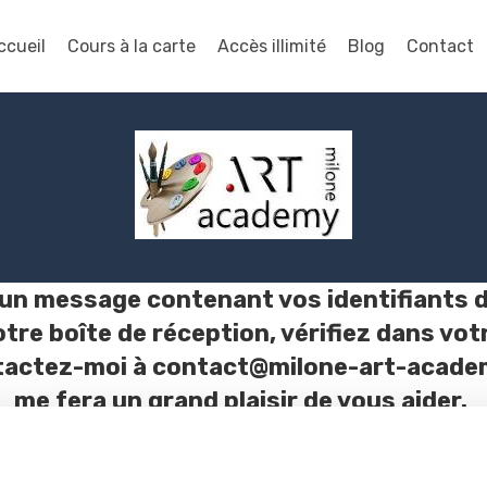
ccueil
Cours à la carte
Accès illimité
Blog
Contact
 un message contenant vos identifiants d
re boîte de réception, vérifiez dans vot
ntactez-moi à contact@milone-art-academy
me fera un grand plaisir de vous aider.
René