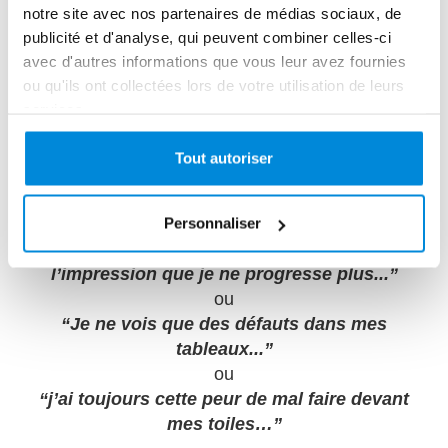
notre site avec nos partenaires de médias sociaux, de
publicité et d'analyse, qui peuvent combiner celles-ci
avec d'autres informations que vous leur avez fournies
ou qu'ils ont collectées lors de votre utilisation de leurs
services.
C’est un phénomène que j’ai souvent
observé avec mes élèves à l’atelier.
Tout autoriser
Depuis 2004, j’ai vu défiler plusieurs centaines
d’élèves avec
le même discours
:
Personnaliser
“Monsieur Milone, je ne comprends pas. J’ai
l’impression que je ne progresse plus...”
ou
“Je ne vois que des défauts dans mes
tableaux...”
ou
“j’ai toujours cette peur de mal faire devant
mes toiles…”