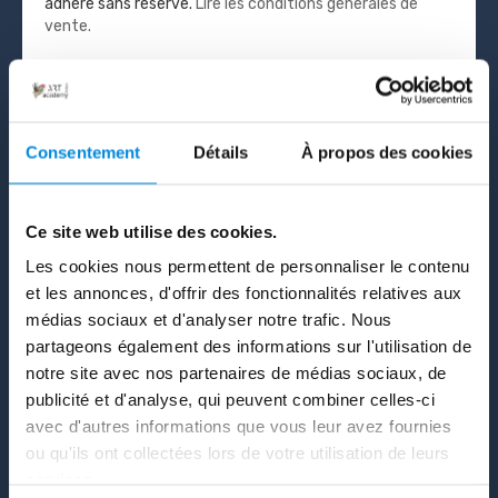
adhère sans réserve.
Lire les conditions générales de
vente.
MOYEN DE
PAIEMENT
Consentement
Détails
À propos des cookies
PayPal - 7 Jours Gratuits,
Ce site web utilise des cookies.
puis 19€/m (ou environ CAD$27)
Les cookies nous permettent de personnaliser le contenu
et les annonces, d'offrir des fonctionnalités relatives aux
médias sociaux et d'analyser notre trafic. Nous
Carte Bancaire - 7 Jours
partageons également des informations sur l'utilisation de
Gratuits, puis 19€/m (ou environ
notre site avec nos partenaires de médias sociaux, de
CAD$27)
publicité et d'analyse, qui peuvent combiner celles-ci
avec d'autres informations que vous leur avez fournies
ou qu'ils ont collectées lors de votre utilisation de leurs
services.