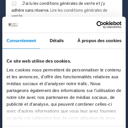
J'ai lu les conditions générales de vente et j'y
adhère sans réserve.
Lire les conditions générales de
vente
MOYEN DE
Consentement
Détails
À propos des cookies
PAIEMENT
Ce site web utilise des cookies.
30 jours gratuits, puis
Les cookies nous permettent de personnaliser le contenu
paiements de 56,34 $CA /mois.
et les annonces, d'offrir des fonctionnalités relatives aux
médias sociaux et d'analyser notre trafic. Nous
partageons également des informations sur l'utilisation de
30 jours gratuits, puis
notre site avec nos partenaires de médias sociaux, de
publicité et d'analyse, qui peuvent combiner celles-ci
56,34 $CA par mois.
avec d'autres informations que vous leur avez fournies
ou qu'ils ont collectées lors de votre utilisation de leurs
services.