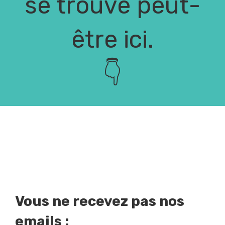
se trouve peut-
être ici.
👇
Vous ne recevez pas nos
emails :