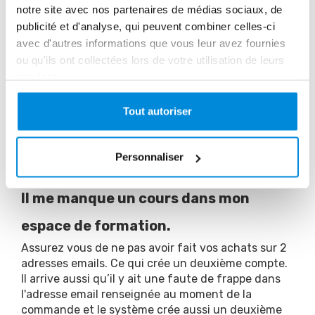
notre site avec nos partenaires de médias sociaux, de
https://www.milone-art-academy.com/formation/
publicité et d'analyse, qui peuvent combiner celles-ci
Vous pouvez vous connecter en indiquant votre
adresse email dans la case "identifiant".
avec d'autres informations que vous leur avez fournies
Et le mot de passe que vous aviez déjà. Si vous ne
ou qu'ils ont collectées lors de votre utilisation de leurs
le trouvez pas, vous pouvez suivre ce lien pour le
services.
réinitialiser :
https://www.milone-art-
academy.com/reset/
Tout autoriser
Le mot de passe doit contenir au minimum 6
caractères, 1 majuscule et 1 chiffre.
Personnaliser
Il me manque un cours dans mon
espace de formation.
Assurez vous de ne pas avoir fait vos achats sur 2
adresses emails. Ce qui crée un deuxième compte.
Il arrive aussi qu’il y ait une faute de frappe dans
l'adresse email renseignée au moment de la
commande et le système crée aussi un deuxième