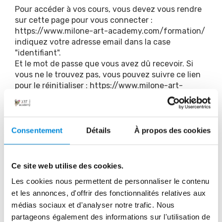
Pour accéder à vos cours, vous devez vous rendre
sur cette page pour vous connecter :
https://www.milone-art-academy.com/formation/
indiquez votre adresse email dans la case
"identifiant".
Et le mot de passe que vous avez dû recevoir. Si
vous ne le trouvez pas, vous pouvez suivre ce lien
pour le réinitialiser :
https://www.milone-art-
academy.com/reset/
Le mot de passe doit contenir au minimum 6
caractères, 1 majuscule et 1 chiffre.
Consentement
Détails
À propos des cookies
Je n'ai rien reçu suite à l'achat d'un
Ce site web utilise des cookies.
nouveau cours.
Les cookies nous permettent de personnaliser le contenu
et les annonces, d'offrir des fonctionnalités relatives aux
Étant donné que vous aviez acheté un ou plusieurs
médias sociaux et d'analyser notre trafic. Nous
cours auparavant, les nouveaux cours se sont
partageons également des informations sur l'utilisation de
ajouté dans le même espace de formation, ici :