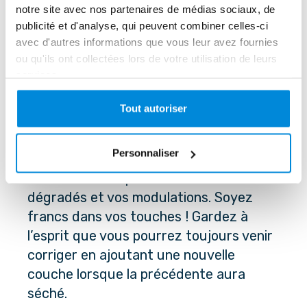
notre site avec nos partenaires de médias sociaux, de
publicité et d'analyse, qui peuvent combiner celles-ci
N’ayez pas peur d’utiliser suffisamment
avec d'autres informations que vous leur avez fournies
ou qu'ils ont collectées lors de votre utilisation de leurs
de peinture sur votre pinceau. Cela vous
services.
permettra d’obtenir de meilleurs
résultats. Ne le surchargez pas, mais
Tout autoriser
chargez-le généreusement. Ensuite,
venez appliquer votre peinture sans
Personnaliser
trop l’étendre, comme ça, elle reste
fraîche et vous pouvez travailler vos
dégradés et vos modulations. Soyez
francs dans vos touches ! Gardez à
l’esprit que vous pourrez toujours venir
corriger en ajoutant une nouvelle
couche lorsque la précédente aura
séché.