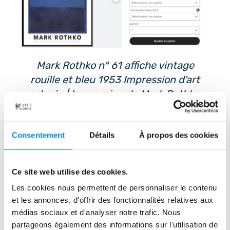
Mark Rothko n° 61 affiche vintage
rouille et bleu 1953 Impression d'art
colorée | Impression de Mark Rothko,
peinture de Mark Rothko, exposition du
musée - Vue sur Etsy
Consentement
Détails
À propos des cookies
Le style pictural de 
Ce site web utilise des cookies.
Les cookies nous permettent de personnaliser le contenu
Rothko en 4 points 
et les annonces, d'offrir des fonctionnalités relatives aux
clés
médias sociaux et d'analyser notre trafic. Nous
partageons également des informations sur l'utilisation de