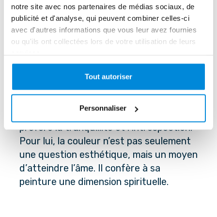
notre site avec nos partenaires de médias sociaux, de
publicité et d'analyse, qui peuvent combiner celles-ci
avec d'autres informations que vous leur avez fournies
Rothko est une figure clé du 
ou qu'ils ont collectées lors de votre utilisation de leurs
mouvement Color Field Painting, 
services.
marquant l’histoire de l’art avec ses 
compositions de grandes toiles colorées. 
Tout autoriser
Contrairement aux formes très 
dynamiques de l’expressionnisme 
Personnaliser
abstrait de Jackson Pollock, Rothko 
préfère la tranquillité et l’introspection. 
Pour lui, la couleur n’est pas seulement 
une question esthétique, mais un moyen 
d’atteindre l’âme. Il confère à sa 
peinture une dimension spirituelle.