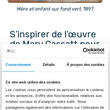
Mère et enfant sur fond vert
, 1897
S’inspirer de l’œuvre 
de Mary Cassatt pour 
peindre
Consentement
Détails
À propos des cookies
Bonne nouvelle : peindre comme Mary 
Cassatt ne demande pas des décors 
Ce site web utilise des cookies.
complexes ou des heures de détails 
Les cookies nous permettent de personnaliser le contenu
minutieux ! Au contraire, c’est l’occasion 
et les annonces, d'offrir des fonctionnalités relatives aux
de revenir à l’essentiel. Voici quelques 
médias sociaux et d'analyser notre trafic. Nous
partageons également des informations sur l'utilisation de
pistes pour vous lancer.