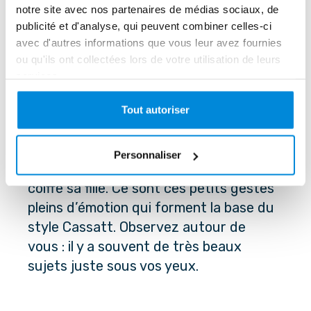
notre site avec nos partenaires de médias sociaux, de
publicité et d'analyse, qui peuvent combiner celles-ci
avec d'autres informations que vous leur avez fournies
ou qu'ils ont collectées lors de votre utilisation de leurs
Choisir le bon thème
services.
Commencez par choisir une scène 
Tout autoriser
simple de la vie quotidienne. Un moment 
de tendresse avec un enfant comme la 
Personnaliser
lecture du soir, un jeu, une mère qui 
coiffe sa fille. Ce sont ces petits gestes 
pleins d’émotion qui forment la base du 
style Cassatt. Observez autour de 
vous : il y a souvent de très beaux 
sujets juste sous vos yeux.