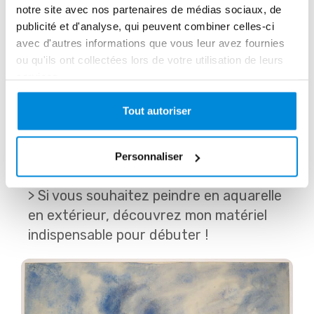
pastel
. C’est-à-dire que le peintre à 
notre site avec nos partenaires de médias sociaux, de
ajouter des touches de pastel pour 
publicité et d'analyse, qui peuvent combiner celles-ci
faire ressortir certains éléments en les 
avec d'autres informations que vous leur avez fournies
ou qu'ils ont collectées lors de votre utilisation de leurs
rendant plus lumineux.
services.
Les 
nuances douces
 et la 
place 
Tout autoriser
importante laissée au ciel
 en font 
une œuvre qui invite à la rêverie.
Personnaliser
> Si vous souhaitez peindre en aquarelle 
en extérieur, découvrez mon matériel 
indispensable pour débuter !