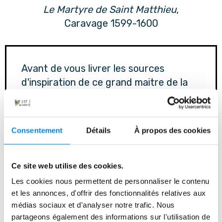
Le Martyre de Saint Matthieu
,
Caravage 1599-1600
Avant de vous livrer les sources
d'inspiration de ce grand maitre de la
peinture, je vous rappelle qu'en ce
moment vous pouvez rejoindre la
formation " La Peinture c'est Facile !
Consentement
Détails
À propos des cookies
" ! Et profiter de plus de 400 heures de
cours de peinture.
Si cela vous intéresse, vous pouvez
Ce site web utilise des cookies.
cliquer ici pour profiter de
7 jours
Les cookies nous permettent de personnaliser le contenu
d'essai offerts
en cliquant ici :
et les annonces, d'offrir des fonctionnalités relatives aux
médias sociaux et d'analyser notre trafic. Nous
partageons également des informations sur l'utilisation de