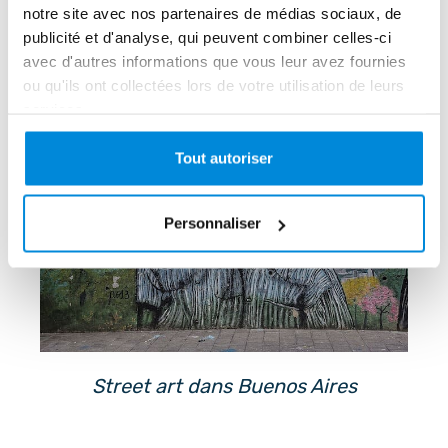
notre site avec nos partenaires de médias sociaux, de
créée par Lucas Quinto, sont 
publicité et d'analyse, qui peuvent combiner celles-ci
particulièrement émouvantes.
avec d'autres informations que vous leur avez fournies
ou qu'ils ont collectées lors de votre utilisation de leurs
services.
Tout autoriser
Personnaliser
Street art dans Buenos Aires