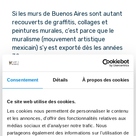
Si les murs de Buenos Aires sont autant 
recouverts de graffitis, collages et 
peintures murales, c’est parce que le 
muralisme (
mouvement artistique 
mexicain
) s’y est exporté dès les années 
30. 
Après les années 70 (c’est-à-dire après 
Consentement
Détails
À propos des cookies
la dictature militaire), les artistes ont 
investi les murs de la ville pour raconter 
l’histoire du pays. Le quartier de la 
Ce site web utilise des cookies.
Boca, en particulier, abrite beaucoup 
Les cookies nous permettent de personnaliser le contenu
d’œuvres murales qui dépeignent cette 
et les annonces, d'offrir des fonctionnalités relatives aux
histoire. Certaines fresques, comme « 
médias sociaux et d'analyser notre trafic. Nous
Prohibido Olvidar » (Interdition d’oublier) 
partageons également des informations sur l'utilisation de