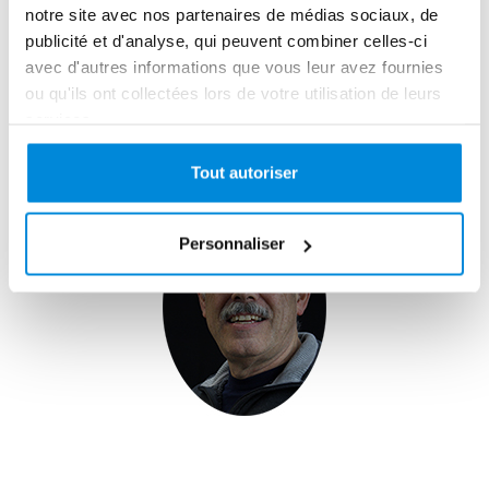
notre site avec nos partenaires de médias sociaux, de
faire plaisir.
publicité et d'analyse, qui peuvent combiner celles-ci
avec d'autres informations que vous leur avez fournies
Amusez-vous bien et bon voyage !
ou qu'ils ont collectées lors de votre utilisation de leurs
services.
Tout autoriser
Personnaliser