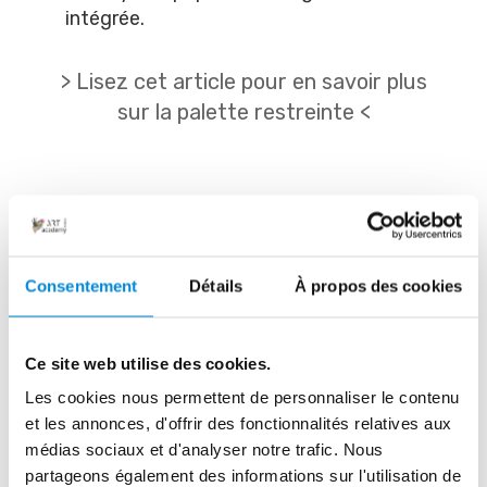
intégrée.
> Lisez cet article pour en savoir plus
sur la palette restreinte <
Peindre en voyage est une excellente 
Consentement
Détails
À propos des cookies
idée et j’espère vous avoir donné envie 
d’emporter tout ce qu’il vous faut (et 
seulement le nécessaire) pour continuer 
Ce site web utilise des cookies.
à peindre pendant l’été. Avec le bon 
Les cookies nous permettent de personnaliser le contenu
équipement, vous pourrez vous créer de 
et les annonces, d'offrir des fonctionnalités relatives aux
magnifiques souvenirs de vacances tout 
médias sociaux et d'analyser notre trafic. Nous
partageons également des informations sur l'utilisation de
en continuant à apprendre et à vous 