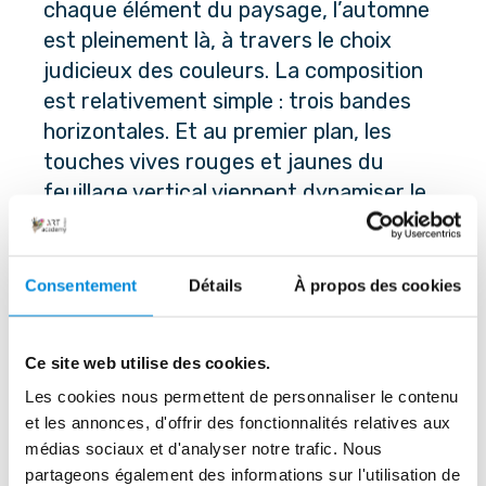
chaque élément du paysage, l’automne 
est pleinement là, à travers le choix 
judicieux des couleurs. La composition 
est relativement simple : trois bandes 
horizontales. Et au premier plan, les 
touches vives rouges et jaunes du 
feuillage vertical viennent dynamiser le 
tableau. 
-> Inspirez-vous de la façon dont 
Consentement
Détails
À propos des cookies
Thomson utilise les couleurs pour créer 
une atmosphère et ajouter de la 
Ce site web utilise des cookies.
vivacité à votre tableau. Et n’hésitez 
Les cookies nous permettent de personnaliser le contenu
pas à texturer votre toile.
et les annonces, d'offrir des fonctionnalités relatives aux
médias sociaux et d'analyser notre trafic. Nous
partageons également des informations sur l'utilisation de